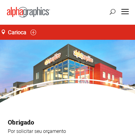
Carioca
atualizar localização
Seg-Sex 10:00 às 17:00
55 (21) 3848-9500
Obrigado
Por solicitar seu orçamento