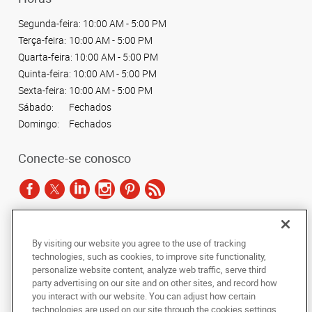
Segunda-feira:
10:00 AM - 5:00 PM
Terça-feira:
10:00 AM - 5:00 PM
Quarta-feira:
10:00 AM - 5:00 PM
Quinta-feira:
10:00 AM - 5:00 PM
Sexta-feira:
10:00 AM - 5:00 PM
Sábado:
Fechados
Domingo:
Fechados
Conecte-se conosco
De acordo com as leis de direitos autorais, esta documentação não pode ser
By visiting our website you agree to the use of tracking
copiada, fotocopiada, reproduzida, traduzida ou reduzida a qualquer meio
technologies, such as cookies, to improve site functionality,
eletrônico ou forma legível por máquina, no todo ou em parte, sem o
personalize website content, analyze web traffic, serve third
consentimento prévio por escrito da AlphaGraphics Brasil.
party advertising on our site and on other sites, and record how
you interact with our website. You can adjust how certain
Copyright © 2024 AlphaGraphics Printshops do Brasil. Todos os direitos
technologies are used on our site through the cookies settings