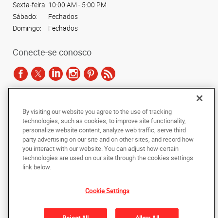
Sexta-feira:
10:00 AM - 5:00 PM
Sábado:
Fechados
Domingo:
Fechados
Conecte-se conosco
De acordo com as leis de direitos autorais, esta documentação não pode ser
By visiting our website you agree to the use of tracking
copiada, fotocopiada, reproduzida, traduzida ou reduzida a qualquer meio
technologies, such as cookies, to improve site functionality,
eletrônico ou forma legível por máquina, no todo ou em parte, sem o
personalize website content, analyze web traffic, serve third
consentimento prévio por escrito da AlphaGraphics Brasil.
party advertising on our site and on other sites, and record how
you interact with our website. You can adjust how certain
Copyright © 2024 AlphaGraphics Printshops do Brasil. Todos os direitos
technologies are used on our site through the cookies settings
reservados.
link below.
Rua Baronesa do Engenho Novo, 189
,
Engenho Novo
,
Rio de Janeiro
20961-
910
BR
Cookie Settings
De volta ao topo