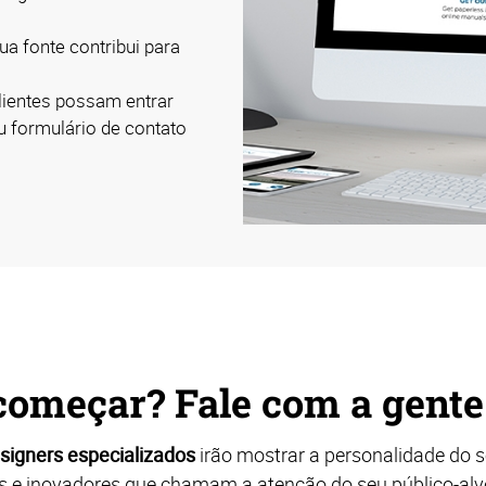
ua fonte contribui para
lientes possam entrar
 formulário de contato
começar? Fale com a gent
signers especializados
irão mostrar a personalidade do 
s e inovadores que chamam a atenção do seu público-al