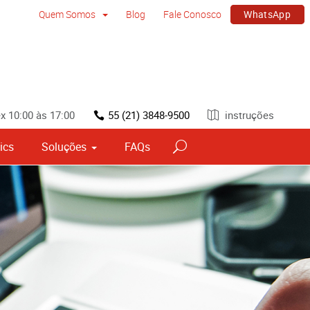
WhatsApp
Quem Somos
Blog
Fale Conosco
x 10:00 às 17:00
55 (21) 3848-9500
instruções
ics
Soluções
FAQs
vos
Sinalização por tipo e material