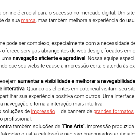
online é crucial para o sucesso no mercado digital. Um si
ade da sua
marca
, mas também melhora a experiência do usuá
ine pode ser complexo, especialmente com a necessidade d
cs oferece serviços abrangentes de web design, focados em c
m uma
navegação eficiente e agradável
. Nossa equipe especi
tindo que seu website cause a impressão certa e atenda às ex
desejam
aumentar a visibilidade e melhorar a navegabilidad
 interativa
. Quando os clientes em potencial visitam seu si
artilhar sua experiência positiva com outros. Uma interface 
a a navegação e torna a interação mais intuitiva.
s soluções de
impressão
– de banners de
grandes formatos
 profissional.
contra também soluções de "
Fine Arts
", impressão produzida 
 (algodão ou alfa-celulose) e não são branqueados artificia