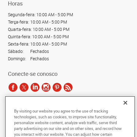
Horas
Segunda-feira:
10:00 AM - 5:00 PM
Terça-feira:
10:00 AM - 5:00 PM
Quarta-feira:
10:00 AM - 5:00 PM
Quinta-feira:
10:00 AM - 5:00 PM
Sexta-feira:
10:00 AM - 5:00 PM
Sábado:
Fechados
Domingo:
Fechados
Conecte-se conosco
De acordo com as leis de direitos autorais, esta documentação não pode ser
By visiting our website you agree to the use of tracking
copiada, fotocopiada, reproduzida, traduzida ou reduzida a qualquer meio
technologies, such as cookies, to improve site functionality,
eletrônico ou forma legível por máquina, no todo ou em parte, sem o
personalize website content, analyze web traffic, serve third
consentimento prévio por escrito da AlphaGraphics Brasil.
party advertising on our site and on other sites, and record how
you interact with our website. You can adjust how certain
Copyright © 2024 AlphaGraphics Printshops do Brasil. Todos os direitos