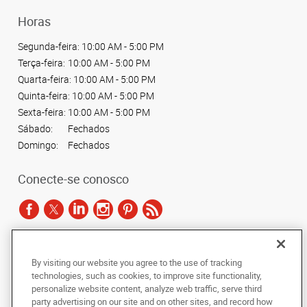
Horas
Segunda-feira:
10:00 AM - 5:00 PM
Terça-feira:
10:00 AM - 5:00 PM
Quarta-feira:
10:00 AM - 5:00 PM
Quinta-feira:
10:00 AM - 5:00 PM
Sexta-feira:
10:00 AM - 5:00 PM
Sábado:
Fechados
Domingo:
Fechados
Conecte-se conosco
De acordo com as leis de direitos autorais, esta documentação não pode ser
By visiting our website you agree to the use of tracking
copiada, fotocopiada, reproduzida, traduzida ou reduzida a qualquer meio
technologies, such as cookies, to improve site functionality,
eletrônico ou forma legível por máquina, no todo ou em parte, sem o
personalize website content, analyze web traffic, serve third
consentimento prévio por escrito da AlphaGraphics Brasil.
party advertising on our site and on other sites, and record how