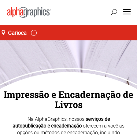
Carioca
atualizar localização
Seg-Sex 10:00 às 17:00
55 (21) 3848-9500
Impressão e Encadernação de
Livros
Na AlphaGraphics, nossos
serviços de
autopublicação e encadernação
oferecem a você as
opções ou métodos de encadernação, incluindo