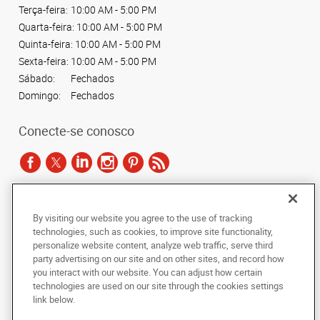
Terça-feira:
10:00 AM - 5:00 PM
Quarta-feira:
10:00 AM - 5:00 PM
Quinta-feira:
10:00 AM - 5:00 PM
Sexta-feira:
10:00 AM - 5:00 PM
Sábado:
Fechados
Domingo:
Fechados
Conecte-se conosco
De acordo com as leis de direitos autorais, esta documentação não pode ser
By visiting our website you agree to the use of tracking
copiada, fotocopiada, reproduzida, traduzida ou reduzida a qualquer meio
technologies, such as cookies, to improve site functionality,
eletrônico ou forma legível por máquina, no todo ou em parte, sem o
personalize website content, analyze web traffic, serve third
consentimento prévio por escrito da AlphaGraphics Brasil.
party advertising on our site and on other sites, and record how
you interact with our website. You can adjust how certain
Copyright © 2024 AlphaGraphics Printshops do Brasil. Todos os direitos
technologies are used on our site through the cookies settings
reservados.
link below.
Rua Baronesa do Engenho Novo, 189
,
Engenho Novo
,
Rio de Janeiro
20961-
910
BR