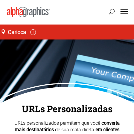
Carioca
atualizar localização
Seg-Sex 10:00 às 17:00
55 (21) 3848-9500
URLs Personalizadas
URLs personalizados permitem que você
converta
mais destinatários
de sua mala direta
em clientes