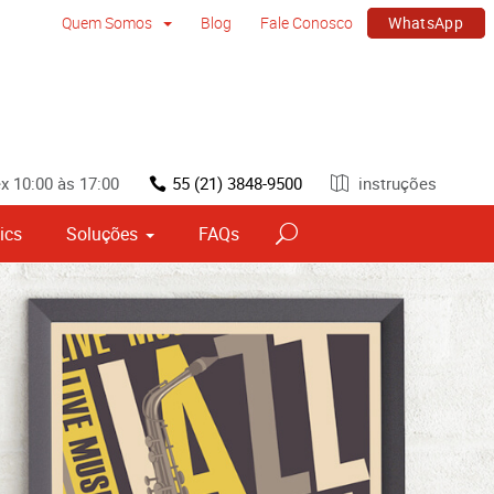
WhatsApp
Quem Somos
Blog
Fale Conosco
x 10:00 às 17:00
55 (21) 3848-9500
instruções
ics
Soluções
FAQs
vos
Sinalização por tipo e material