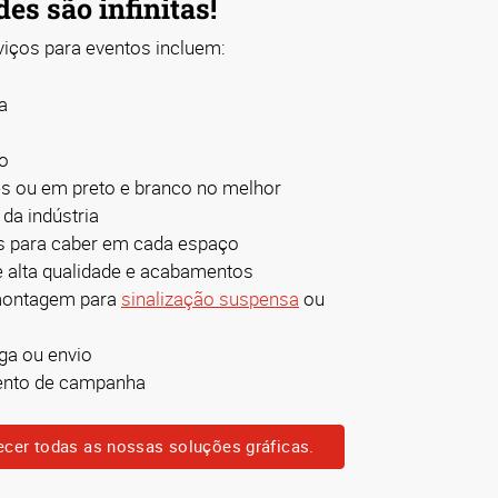
des são infinitas!
viços para eventos incluem:
a
o
s ou em preto e branco no melhor
 da indústria
 para caber em cada espaço
e alta qualidade e acabamentos
montagem para
sinalização suspensa
ou
ga ou envio
mento de campanha
ecer todas as nossas soluções gráficas.