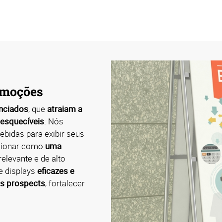
romoções
enciados
, que
atraiam a
nesquecíveis
. Nós
cebidas para exibir seus
cionar como
uma
elevante e de alto
e displays
eficazes e
us prospects
, fortalecer