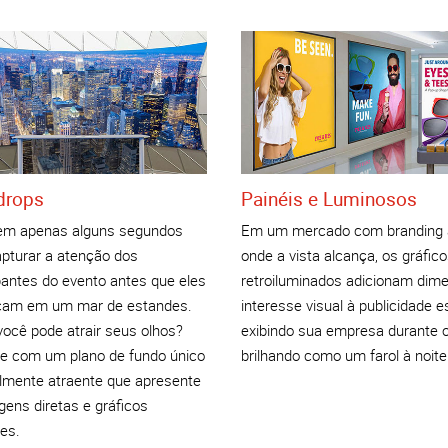
drops
Painéis e Luminosos
em apenas alguns segundos
Em um mercado com branding 
apturar a atenção dos
onde a vista alcança, os gráfic
pantes do evento antes que eles
retroiluminados adicionam dim
cam em um mar de estandes.
interesse visual à publicidade e
ocê pode atrair seus olhos?
exibindo sua empresa durante o
 com um plano de fundo único
brilhando como um farol à noite
almente atraente que apresente
ens diretas e gráficos
es.