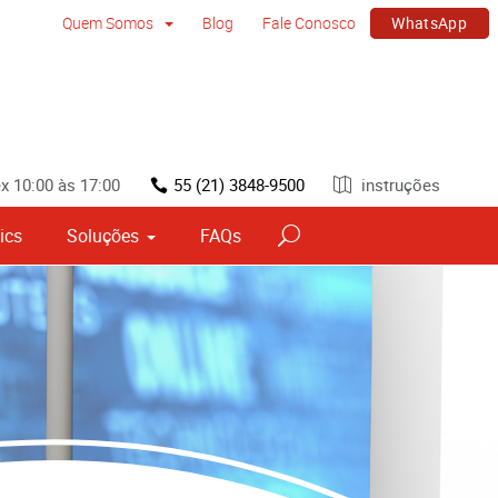
WhatsApp
Quem Somos
Blog
Fale Conosco
x 10:00 às 17:00
55 (21) 3848-9500
instruções
ics
Soluções
FAQs
vos
Sinalização por tipo e material