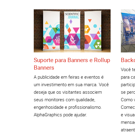
Suporte para Banners e Rollup
Back
Banners
Você t
A publicidade em feiras e eventos é
para c
um investimento em sua marca. Você
partici
deseja que os visitantes associem
se per
seus monitores com qualidade,
Como v
engenhosidade e profissionalismo.
Comece
AlphaGraphics pode ajudar.
e visu
mensag
atraent