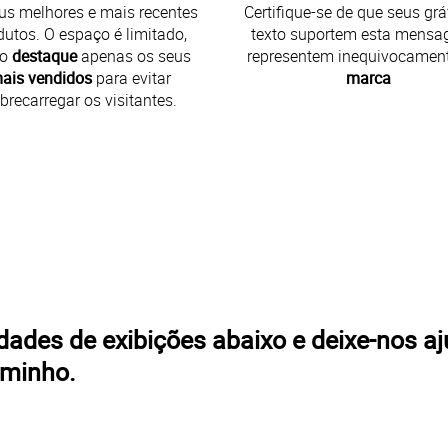
us melhores e mais recentes
Certifique-se de que seus grá
dutos. O espaço é limitado,
texto suportem esta mensa
ão
destaque
apenas os seus
representem inequivocamen
ais vendidos
para evitar
marca
brecarregar os visitantes.
ades de exibições abaixo e deixe-nos a
aminho.