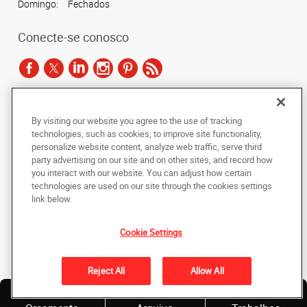
Domingo:
Fechados
Conecte-se conosco
De acordo com as leis de direitos autorais, esta documentação não pode ser
By visiting our website you agree to the use of tracking
copiada, fotocopiada, reproduzida, traduzida ou reduzida a qualquer meio
technologies, such as cookies, to improve site functionality,
eletrônico ou forma legível por máquina, no todo ou em parte, sem o
personalize website content, analyze web traffic, serve third
consentimento prévio por escrito da AlphaGraphics Brasil.
party advertising on our site and on other sites, and record how
you interact with our website. You can adjust how certain
Copyright © 2024 AlphaGraphics Printshops do Brasil. Todos os direitos
technologies are used on our site through the cookies settings
reservados.
link below.
Rua Baronesa do Engenho Novo, 189
,
Engenho Novo
,
Rio de Janeiro
20961-
910
BR
Cookie Settings
De volta ao topo
Reject All
Allow All
Política de Privacidade
Solicite
Envie um
Nossos