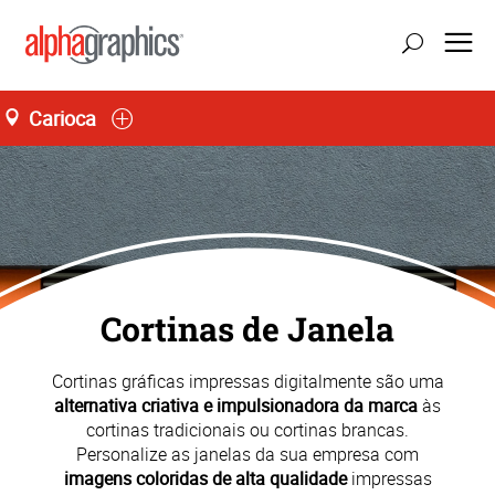
Carioca
atualizar localização
Seg-Sex 10:00 às 17:00
55 (21) 3848-9500
Cortinas de Janela
Cortinas gráficas impressas digitalmente são uma
alternativa criativa e impulsionadora da marca
às
cortinas tradicionais ou cortinas brancas.
Personalize as janelas da sua empresa com
imagens coloridas de alta qualidade
impressas