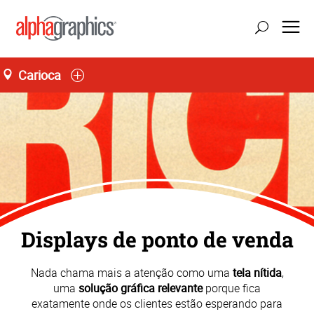
Carioca
atualizar localização
Seg-Sex 10:00 às 17:00
55 (21) 3848-9500
Displays de ponto de venda
Nada chama mais a atenção como uma
tela nítida
,
uma
solução gráfica relevante
porque fica
exatamente onde os clientes estão esperando para